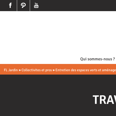
Qui sommes-nous ?
FL Jardin
»
Collectivites et pros
»
Entretien des espaces verts et aménagem
TRA