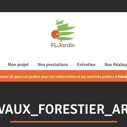
Mon projet
Nos prestations
Entretien
Nos Réalisa
ent de parcs et jardins pour les collectivités et les marchés publics
»
trava
VAUX_FORESTIER_A